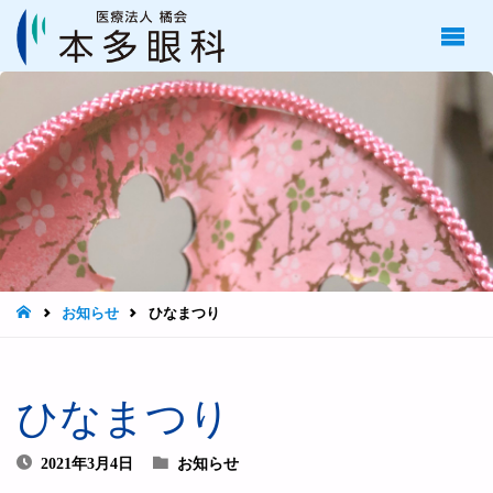
医療
法人
橘
会
本多
眼科
目の
治
療、
手術
は長
崎市
の本
多眼
HOME
お知らせ
ひなまつり
科へ
ひなまつり
2021年3月4日
お知らせ