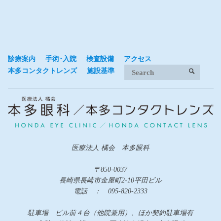
診療案内
手術･入院
検査設備
アクセス
Search 
本多コンタクトレンズ
施設基準
SEARCH
医療法人 橘会 本多眼科
〒850-0037
長崎県長崎市金屋町2-10平田ビル
電話 ： 095-820-2333
駐車場 ビル前４台（他院兼用）、ほか契約駐車場有