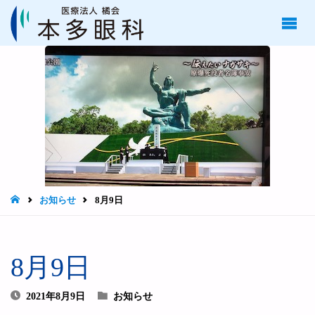
医療
法人
橘
会
本多
眼科
目の
治
療、
手術
は長
崎市
の本
多眼
HOME
お知らせ
8月9日
科へ
8月9日
2021年8月9日
お知らせ