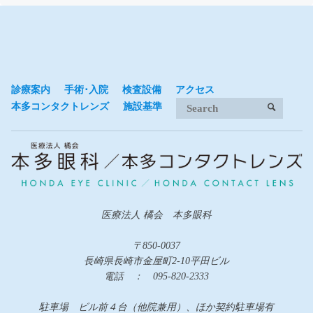
診療案内
手術･入院
検査設備
アクセス
Search 
本多コンタクトレンズ
施設基準
SEARCH
医療法人 橘会 本多眼科
〒850-0037
長崎県長崎市金屋町2-10平田ビル
電話 ： 095-820-2333
駐車場 ビル前４台（他院兼用）、ほか契約駐車場有