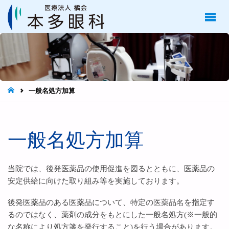
医療
法人
橘
会
本多
眼科
目の
治
HOME
一般名処方加算
療、
手術
は長
崎市
の本
一般名処方加算
多眼
科へ
当院では、後発医薬品の使用促進を図るとともに、医薬品の
安定供給に向けた取り組み等を実施しております。
後発医薬品のある医薬品について、特定の医薬品名を指定す
るのではなく、薬剤の成分をもとにした一般名処方(※一般的
な名称により処方箋を発行すること)を行う場合があります。